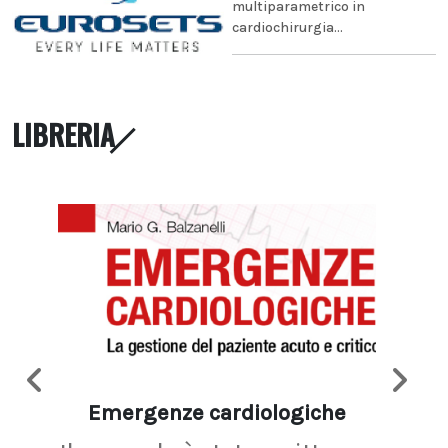
multiparametrico in
cardiochirurgia...
LIBRERIA
Emergenze cardiologiche
Ima