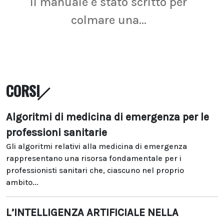
Il manuale è stato scritto per
La r
colmare una...
CORSI
Algoritmi di medicina di emergenza per le
professioni sanitarie
Gli algoritmi relativi alla medicina di emergenza
rappresentano una risorsa fondamentale per i
professionisti sanitari che, ciascuno nel proprio
ambito...
L’INTELLIGENZA ARTIFICIALE NELLA