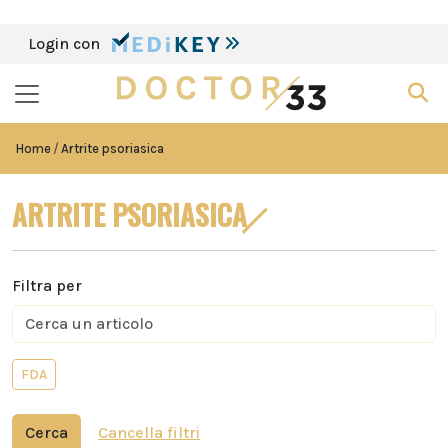
Login con
Home
Artrite psoriasica
ARTRITE PSORIASICA
Filtra per
FDA
Cerca
Cancella filtri