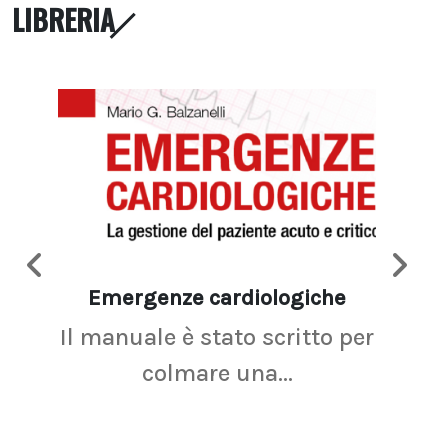
LIBRERIA
Emergenze cardiologiche
Ima
Il manuale è stato scritto per
La r
colmare una...