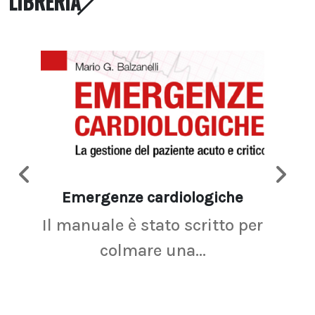
LIBRERIA
Emergenze cardiologiche
Ima
Il manuale è stato scritto per
La r
colmare una...