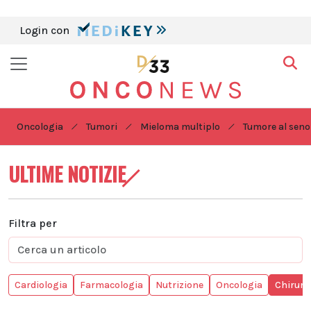
Login con
Oncologia
Tumori
Mieloma multiplo
Tumore al seno
ULTIME NOTIZIE
Filtra per
Cardiologia
Farmacologia
Nutrizione
Oncologia
Chirurg