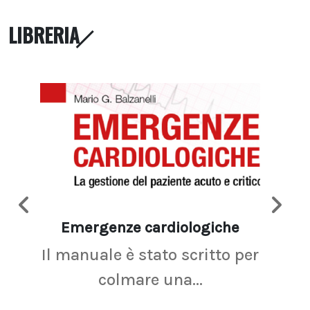
LIBRERIA
Emergenze cardiologiche
Ima
Il manuale è stato scritto per
La r
colmare una...