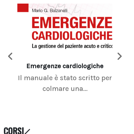
Emergenze cardiologiche
Ima
Il manuale è stato scritto per
La r
colmare una...
CORSI