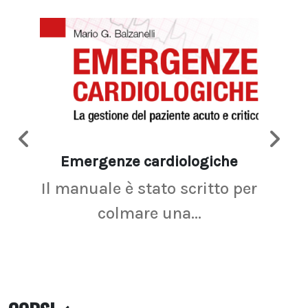
Emergenze cardiologiche
Ima
Il manuale è stato scritto per
La r
colmare una...