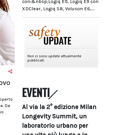
con:&nbsp;Logiq E9, Logiq E9 con
XDClear, Logiq S8, Voluson E6,...
ovo
EVENTI
coperto
a. Da
Al via la 2° edizione Milan
vo
Longevity Summit, un
laboratorio urbano per