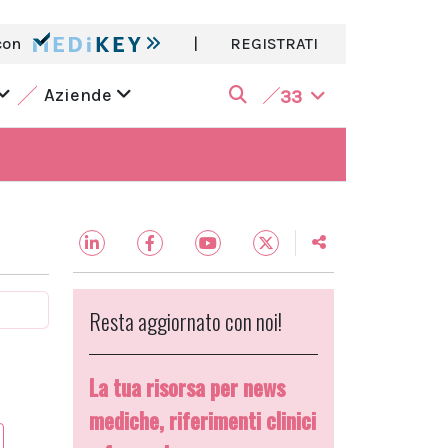
con
|
REGISTRATI
Aziende
33
Resta aggiornato con noi!
La tua risorsa per news
mediche, riferimenti clinici