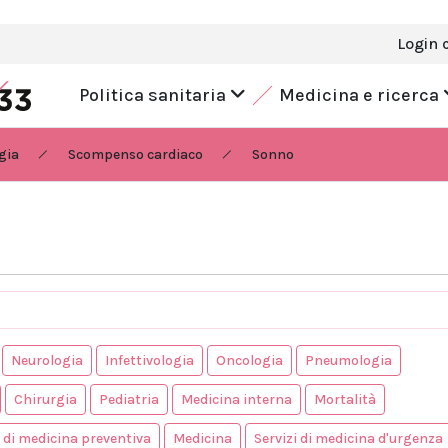
Login 
Politica sanitaria
Medicina e ricerca
gia
Scompenso cardiaco
Sonno
Neurologia
Infettivologia
Oncologia
Pneumologia
Chirurgia
Pediatria
Medicina interna
Mortalità
i di medicina preventiva
Medicina
Servizi di medicina d'urgenza