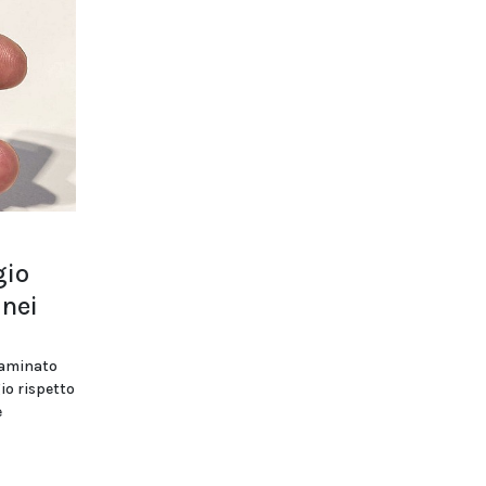
gio
 nei
esaminato
io rispetto
e