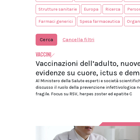
Strutture sanitarie
Europa
Ricerca
Person
Farmaci generici
Spesa farmaceutica
Organi
Cerca
Cancella filtri
VACCINI
Vaccinazioni dell’adulto, nuov
evidenze su cuore, ictus e de
Al Ministero della Salute esperti e società scientifi
discusso il ruolo della prevenzione infettivologica n
fragile. Focus su RSV, herpes zoster ed epatite C