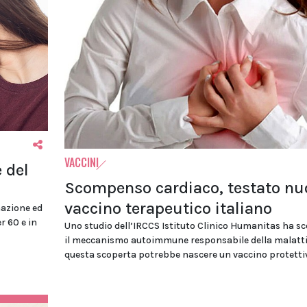
VACCINI
e del
Scompenso cardiaco, testato nu
vaccino terapeutico italiano
nazione ed
r 60 e in
Uno studio dell’IRCCS Istituto Clinico Humanitas ha s
il meccanismo autoimmune responsabile della malatti
questa scoperta potrebbe nascere un vaccino protetti