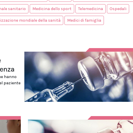
ale sanitario
Medicina dello sport
Telemedicina
Ospedali
zzazione mondiale della sanità
Medici di famiglia
e
menza
che hanno
el paziente