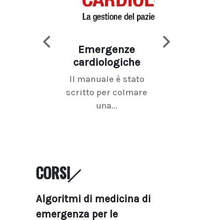
Emergenze
Imaging d
cardiologiche
mammel
Il manuale è stato
La radiolo
scritto per colmare
senologica inc
una...
ramo dell'imagi
CORSI
Algoritmi di medicina di
emergenza per le