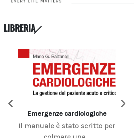
LIBRERIA
Emergenze cardiologiche
Ima
Il manuale è stato scritto per
La r
colmare una...