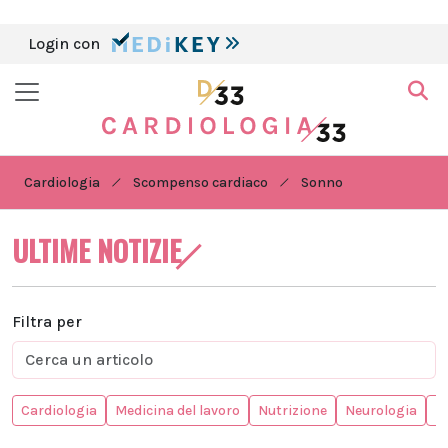
Login con
Cardiologia
Scompenso cardiaco
Sonno
ULTIME NOTIZIE
Filtra per
Cardiologia
Medicina del lavoro
Nutrizione
Neurologia
In