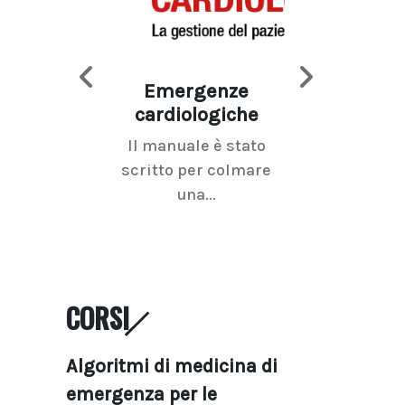
Emergenze
Imaging d
cardiologiche
mammel
Il manuale è stato
La radiolo
scritto per colmare
senologica inc
una...
ramo dell'imagi
CORSI
Algoritmi di medicina di
emergenza per le