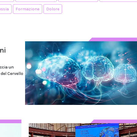
essia
Formazione
Dolore
ni
accia un
 del Cervello