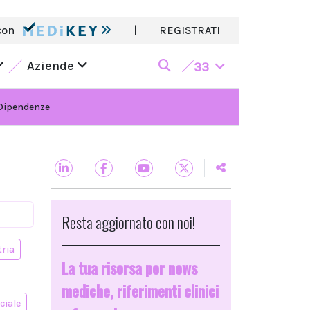
con
|
REGISTRATI
Aziende
33
Dipendenze
Resta aggiornato con noi!
tria
La tua risorsa per news
mediche, riferimenti clinici
ciale