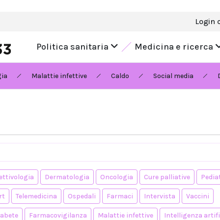
Login 
Politica sanitaria
Medicina e ricerca
gia
Malattie infettive
Caldo
Social media
ettivologia
Dermatologia
Oncologia
Cure palliative
Pedia
rt
Telemedicina
Ospedali
Farmaci
Intervista
Vaccini
iabete
Farmacovigilanza
Malattie infettive
Intelligenza artifi