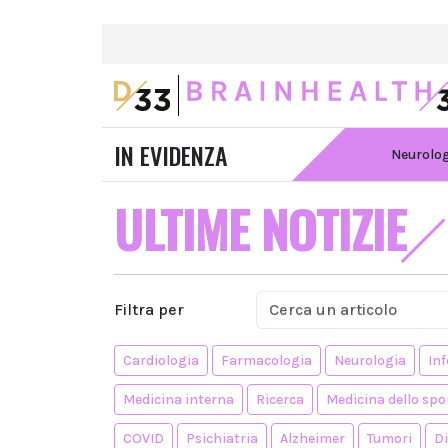
IN EVIDENZA
Neurolo
ULTIME NOTIZIE
Filtra per
Cardiologia
Farmacologia
Neurologia
Inf
Medicina interna
Ricerca
Medicina dello spo
COVID
Psichiatria
Alzheimer
Tumori
D