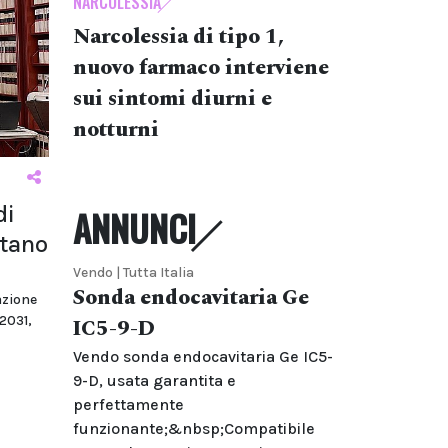
NARCOLESSIA
Narcolessia di tipo 1,
nuovo farmaco interviene
sui sintomi diurni e
notturni
di
ANNUNCI
ntano
Vendo | Tutta Italia
Sonda endocavitaria Ge
azione
-2031,
IC5-9-D
Vendo sonda endocavitaria Ge IC5-
9-D, usata garantita e
perfettamente
funzionante;&nbsp;Compatibile