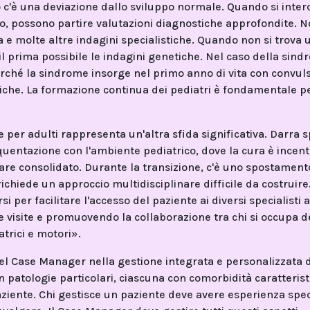
 c'è una deviazione dallo sviluppo normale. Quando si inter
 possono partire valutazioni diagnostiche approfondite. N
a e molte altre indagini specialistiche. Quando non si trova 
il prima possibile le indagini genetiche. Nel caso della sind
perché la sindrome insorge nel primo anno di vita con convuls
ipiche. La formazione continua dei pediatri è fondamentale p
e per adulti rappresenta un'altra sfida significativa. Darra s
equentazione con l'ambiente pediatrico, dove la cura è incen
nare consolidato. Durante la transizione, c'è uno spostament
richiede un approccio multidisciplinare difficile da costruir
si per facilitare l'accesso del paziente ai diversi specialisti
e visite e promuovendo la collaborazione tra chi si occupa d
trici e motori».
del Case Manager nella gestione integrata e personalizzata 
n patologie particolari, ciascuna con comorbidità caratterist
ziente. Chi gestisce un paziente deve avere esperienza spec