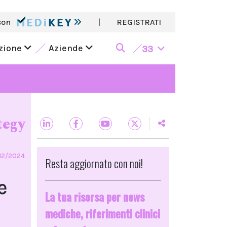
con
|
REGISTRATI
azione
Aziende
33
tegy
/12/2024
Resta aggiornato con noi!
e
La tua risorsa per news
mediche, riferimenti clinici