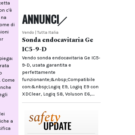
cetta
on c'è
ANNUNCI
una
rome di
ioni
Vendo | Tutta Italia
Sonda endocavitaria Ge
er
IC5-9-D
Vendo sonda endocavitaria Ge IC5-
piega:
9-D, usata garantita e
trata
perfettamente
o
funzionante;&nbsp;Compatibile
e. Come
con:&nbsp;Logiq E9, Logiq E9 con
 anche
XDClear, Logiq S8, Voluson E6,...
egli
dei
iche a
ifica