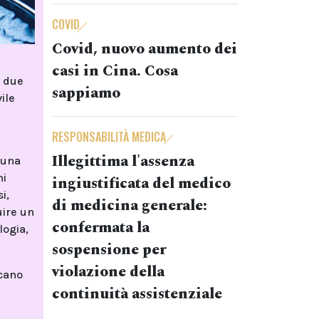
COVID
Covid, nuovo aumento dei
casi in Cina. Cosa
i due
sappiamo
ile
RESPONSABILITÀ MEDICA
Illegittima l'assenza
 una
ni
ingiustificata del medico
i,
di medicina generale:
uire un
confermata la
logia,
sospensione per
violazione della
ocano
continuità assistenziale