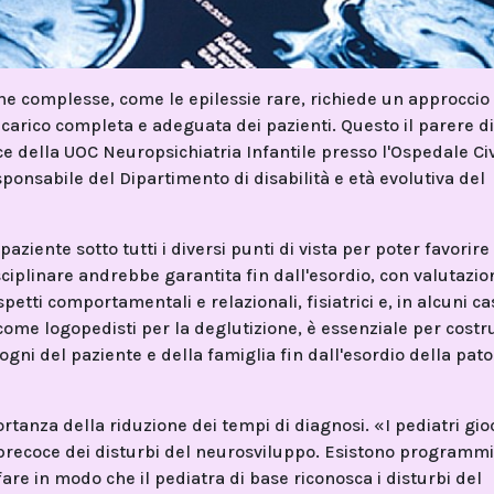
he complesse, come le epilessie rare, richiede un approccio
 carico completa e adeguata dei pazienti. Questo il parere d
ce della UOC Neuropsichiatria Infantile presso l'Ospedale Civ
ponsabile del Dipartimento di disabilità e età evolutiva del
ziente sotto tutti i diversi punti di vista per poter favorire
sciplinare andrebbe garantita fin dall'esordio, con valutazio
etti comportamentali e relazionali, fisiatrici e, in alcuni cas
, come logopedisti per la deglutizione, è essenziale per costr
gni del paziente e della famiglia fin dall'esordio della pato
ortanza della riduzione dei tempi di diagnosi. «I pediatri gi
precoce dei disturbi del neurosviluppo. Esistono programmi
 fare in modo che il pediatra di base riconosca i disturbi del