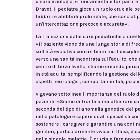
chiara eziologia, è fondamentale far partire 
Dravet, il pediatra gioca un ruolo cruciale 
febbrili e afebbrili prolungate, che sono at
un'intercettazione precoce e accurata».
La transizione dalle cure pediatriche a quell
«Il paziente viene da una lunga storia di fr
sull'età evolutiva con un team multidiscipli
verso una sanità incentrata sull'adulto, che 
centro di terzo livello, stiamo creando percor
in età adulta, semplificando la gestione dell
aspetti neurologici, comportamentali, psichia
Vigevano sottolinea l'importanza del ruolo 
pazienti. «Siamo di fronte a malattie rare co
seconda del tipo di anomalia genetica del pa
nella patologia e sapere quali specialisti coi
sostenere i caregiver e garantire una continu
genitori, particolarmente vivaci in Italia, g
nelle singole malattie. È cruciale fare progr