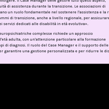
nvolgere. Il Case Manager deve gestire tutti questi aspetti,
ità di assistenza durante la transizione. Le associazioni di
iocano un ruolo fondamentale nel sostenere l'assistenza e la 
ammi di transizione, anche a livello regionale, per assicurar
ei servizi dedicati alle disabilità in età evolutiva».
 neuropsichiatriche complesse richiede un approccio
ll'età adulta, con un'attenzione particolare alla formazione
mpi di diagnosi. Il ruolo del Case Manager e il supporto delle
er garantire una gestione personalizzata e per ridurre le di