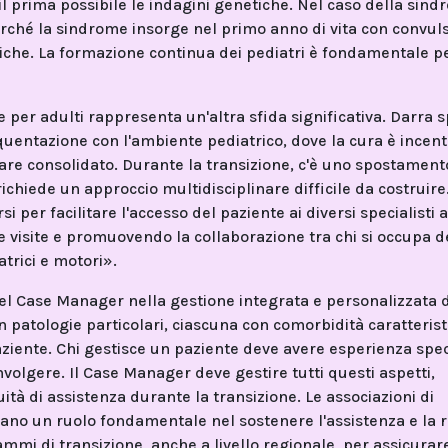
il prima possibile le indagini genetiche. Nel caso della sind
perché la sindrome insorge nel primo anno di vita con convuls
ipiche. La formazione continua dei pediatri è fondamentale p
e per adulti rappresenta un'altra sfida significativa. Darra s
equentazione con l'ambiente pediatrico, dove la cura è incen
nare consolidato. Durante la transizione, c'è uno spostament
richiede un approccio multidisciplinare difficile da costruir
si per facilitare l'accesso del paziente ai diversi specialisti
e visite e promuovendo la collaborazione tra chi si occupa d
trici e motori».
del Case Manager nella gestione integrata e personalizzata 
n patologie particolari, ciascuna con comorbidità caratterist
ziente. Chi gestisce un paziente deve avere esperienza spec
nvolgere. Il Case Manager deve gestire tutti questi aspetti,
ità di assistenza durante la transizione. Le associazioni di
iocano un ruolo fondamentale nel sostenere l'assistenza e la 
ammi di transizione, anche a livello regionale, per assicurar