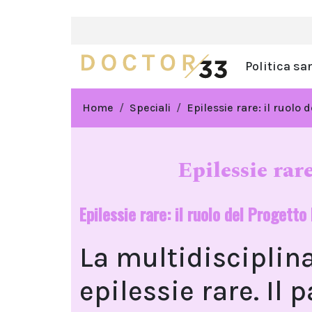
Politica sa
Home
Speciali
Epilessie rare: il ruolo
Epilessie rar
Epilessie rare: il ruolo del Progett
La multidisciplina
epilessie rare. Il 