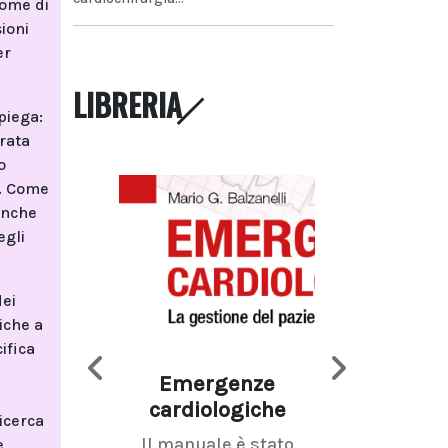
rome di
ioni
er
LIBRERIA
piega:
trata
o
e. Come
 anche
egli
dei
iche a
ifica
Emergenze
Imaging d
cardiologiche
mammel
ricerca
Il manuale è stato
La radiolo
e