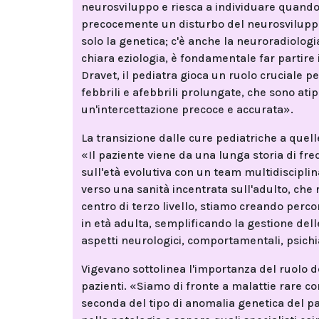
neurosviluppo e riesca a individuare quando
precocemente un disturbo del neurosviluppo,
solo la genetica; c'è anche la neuroradiologi
chiara eziologia, è fondamentale far partire 
Dravet, il pediatra gioca un ruolo cruciale 
febbrili e afebbrili prolungate, che sono at
un'intercettazione precoce e accurata».
La transizione dalle cure pediatriche a quell
«Il paziente viene da una lunga storia di fr
sull'età evolutiva con un team multidiscipli
verso una sanità incentrata sull'adulto, che 
centro di terzo livello, stiamo creando percor
in età adulta, semplificando la gestione dell
aspetti neurologici, comportamentali, psichia
Vigevano sottolinea l'importanza del ruolo 
pazienti. «Siamo di fronte a malattie rare co
seconda del tipo di anomalia genetica del pa