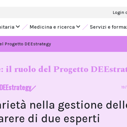
Login 
nitaria
Medicina e ricerca
Servizi e form
 del Progetto DEEstrategy
e: il ruolo del Progetto DEEstra
o DEEstrategy
19
rietà nella gestione dell
parere di due esperti