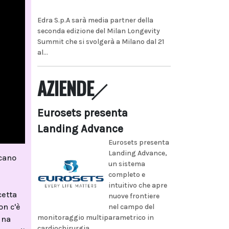
Edra S.p.A sarà media partner della
seconda edizione del Milan Longevity
Summit che si svolgerà a Milano dal 21
al...
AZIENDE
Eurosets presenta
Landing Advance
Eurosets presenta
Landing Advance,
ocano
un sistema
completo e
intuitivo che apre
cetta
nuove frontiere
on c'è
nel campo del
monitoraggio multiparametrico in
una
cardiochirurgia...