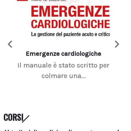
Emergenze cardiologiche
Ima
Il manuale è stato scritto per
La r
colmare una...
CORSI