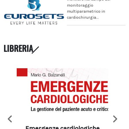
monitoraggio
multiparametrico in
cardiochirurgia...
LIBRERIA
Emergenze cardiologiche
Ima