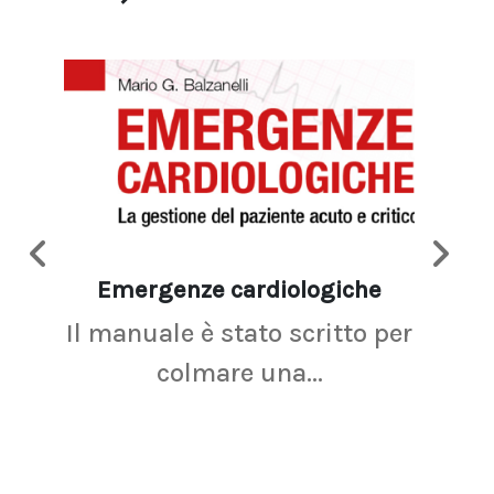
Emergenze cardiologiche
Ima
Il manuale è stato scritto per
La r
colmare una...