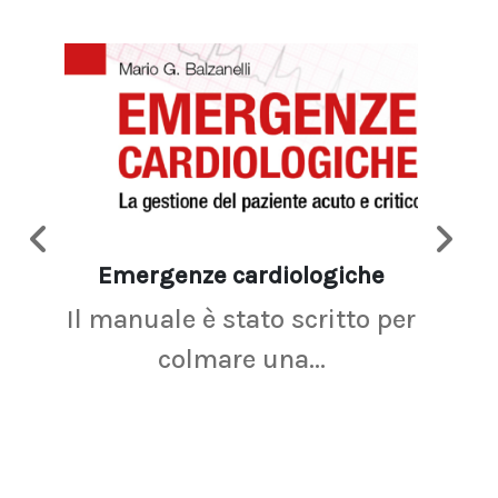
Emergenze cardiologiche
Ima
Il manuale è stato scritto per
La r
colmare una...