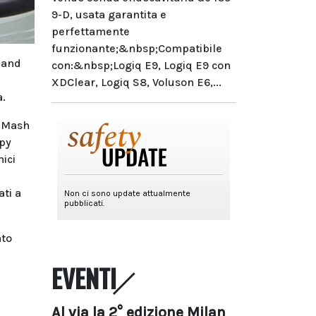
9-D, usata garantita e
perfettamente
funzionante;&nbsp;Compatibile
 and
con:&nbsp;Logiq E9, Logiq E9 con
XDClear, Logiq S8, Voluson E6,...
a.
n Mash
apy
nici
ti a
ato
EVENTI
Al via la 2° edizione Milan