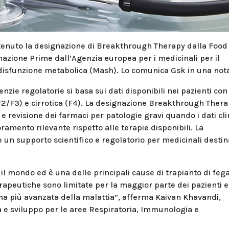
tenuto la designazione di Breakthrough Therapy dalla Food
azione Prime dall’Agenzia europea per i medicinali per il
 disfunzione metabolica (Mash). Lo comunica Gsk in una not
nzie regolatorie si basa sui dati disponibili nei pazienti co
F2/F3) e cirrotica (F4). La designazione Breakthrough Ther
e revisione dei farmaci per patologie gravi quando i dati cli
amento rilevante rispetto alle terapie disponibili. La
n supporto scientifico e regolatorio per medicinali destina
 il mondo ed è una delle principali cause di trapianto di feg
terapeutiche sono limitate per la maggior parte dei pazienti e
ma più avanzata della malattia”, afferma Kaivan Khavandi,
a e sviluppo per le aree Respiratoria, Immunologia e