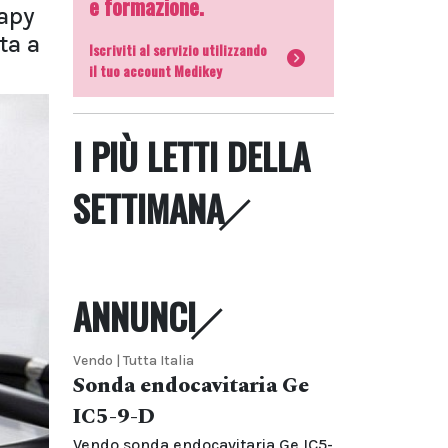
e formazione.
rapy
ta a
Iscriviti al servizio utilizzando
il tuo account Medikey
I PIÙ LETTI DELLA
SETTIMANA
ANNUNCI
Vendo | Tutta Italia
Sonda endocavitaria Ge
IC5-9-D
Vendo sonda endocavitaria Ge IC5-