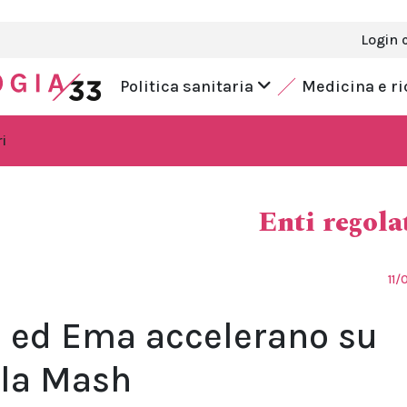
Login 
Politica sanitaria
Medicina e r
i
Enti regola
11/
a ed Ema accelerano su
 la Mash