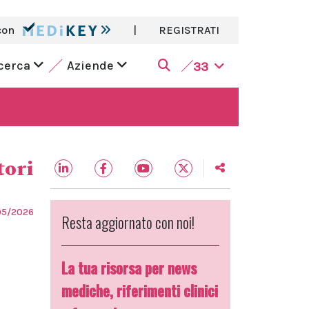
con
|
REGISTRATI
icerca
Aziende
33
tori
05/2026
Resta aggiornato con noi!
La tua risorsa per news
mediche, riferimenti clinici