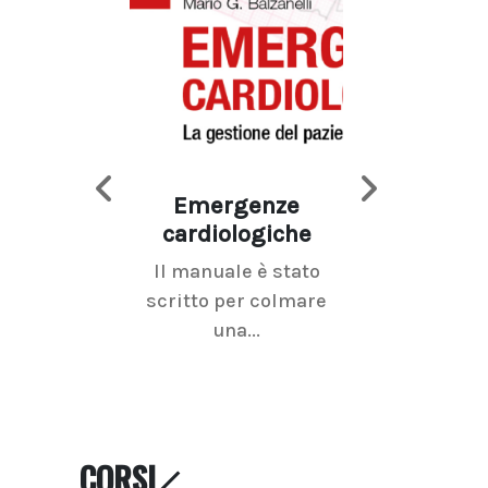
Emergenze
Imaging d
cardiologiche
mammel
Il manuale è stato
La radiolo
scritto per colmare
senologica inc
una...
ramo dell'imagi
CORSI