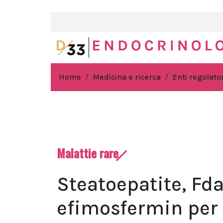
Home
Medicina e ricerca
Enti regolator
Malattie rare
Steatoepatite, Fd
efimosfermin per