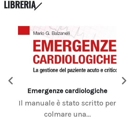
LIBRERIA
Emergenze cardiologiche
Ima
Il manuale è stato scritto per
La r
colmare una...