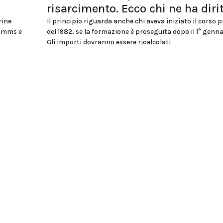
risarcimento. Ecco chi ne ha diri
rine
Il principio riguarda anche chi aveva iniziato il corso 
ommms e
del 1982, se la formazione è proseguita dopo il 1° genna
Gli importi dovranno essere ricalcolati