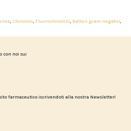
cemia
,
Chinoloni
,
Fluorochinoloni
,
Batteri gram-negativi
,
to con noi sui
o farmaceutico iscrivendoti alla nostra Newsletter!