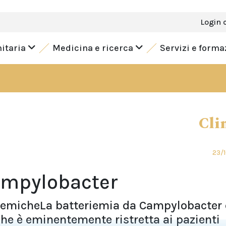
Login 
nitaria
Medicina e ricerca
Servizi e form
Cli
23/
ampylobacter
istemicheLa batteriemia da Campylobacter 
e è eminentemente ristretta ai pazienti