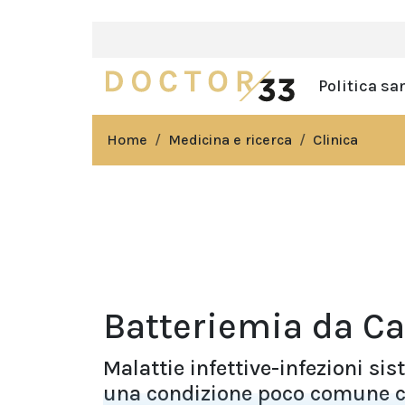
Politica sa
Home
Medicina e ricerca
Clinica
Batteriemia da C
Malattie infettive-infezioni s
una condizione poco comune ch