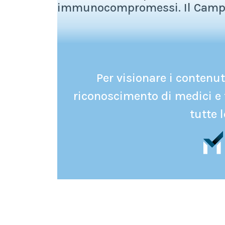
immunocompromessi. Il Campyl
Per visionare i contenuti
riconoscimento di medici e 
tutte l