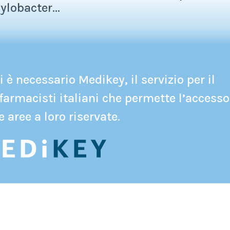
obacter...
 è necessario Medikey, il servizio per il
farmacisti italiani che permette l’accesso
e aree a loro riservate.