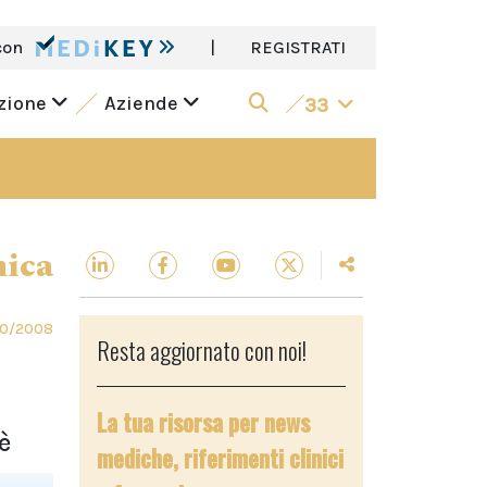
con
|
REGISTRATI
azione
Aziende
33
nica
10/2008
Resta aggiornato con noi!
La tua risorsa per news
è
mediche, riferimenti clinici