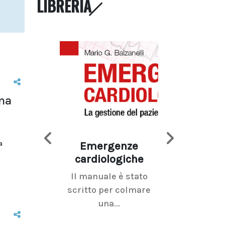
LIBRERIA
ima
a
Emergenze
Imaging d
cardiologiche
mammel
Il manuale è stato
La radiolo
scritto per colmare
senologica inc
una...
ramo dell'imagi