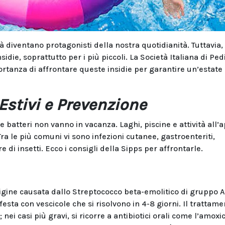
rtà diventano protagonisti della nostra quotidianità. Tuttavia, 
idie, soprattutto per i più piccoli. La Società Italiana di Ped
ortanza di affrontare queste insidie per garantire un’estate
 Estivi e Prevenzione
 e batteri non vanno in vacanza. Laghi, piscine e attività all’
Tra le più comuni vi sono infezioni cutanee, gastroenteriti,
 di insetti. Ecco i consigli della Sipps per affrontarle.
tigine causata dallo Streptococco beta-emolitico di gruppo A
esta con vescicole che si risolvono in 4-8 giorni. Il trattam
; nei casi più gravi, si ricorre a antibiotici orali come l’amoxic