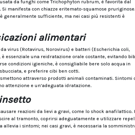
causata da funghi come Trichophyton rubrum, è favorita dal
e. Si manifesta con chiazze eritemato-squamose pruriginose.
 generalmente sufficiente, ma nei casi più resistenti è
sicazioni alimentari
da virus (Rotavirus, Norovirus) e batteri (Escherichia coli,
, è essenziale una reidratazione orale costante, evitando bib
rse condizioni igieniche, è consigliabile bere solo acqua in
sbucciata, e preferire cibi ben cotti.
trasmettono attraverso prodotti animali contaminati. Sintomi
ono attenzione e un’adeguata idratazione.
insetto
usare reazioni da lievi a gravi, come lo shock anafilattico. 
scire al tramonto, coprirsi adeguatamente e utilizzare repel
allevia i sintomi; nei casi gravi, è necessaria la somminist