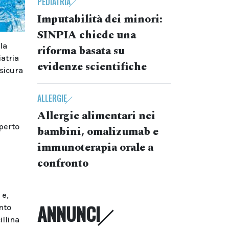
PEDIATRIA
Imputabilità dei minori:
SINPIA chiede una
la
riforma basata su
iatria
evidenze scientifiche
 sicura
ALLERGIE
Allergie alimentari nei
aperto
bambini, omalizumab e
immunoterapia orale a
confronto
 e,
ANNUNCI
ento
illina