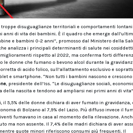
troppe disuguaglianze territoriali e comportamenti lontani
 anni di vita dei bambini. È il quadro che emerge dall’ulti
mbine e bambini 0-2 anni”, promosso dal Ministero della Sal
che analizza i principali determinanti di salute nei cosiddett
ni miglioramenti rispetto al 2022, ma conferma forti differen
no le donne che fumano o bevono alcol durante la gravidanz
orretta di acido folico, sull’allattamento esclusivo e sopratt
ablet e smartphone. “Non tutti i bambini nascono e crescono
one
, presidente dell’Iss. “Le disuguaglianze sociali, economi
a della nascita e tendono ad ampliarsi nei primi anni di vita”
, il 5,5% delle donne dichiara di aver fumato in gravidanza,
onoma di Bolzano al 7,9% del Lazio. Più diffuso invece il fu
nviventi fumavano in casa al momento della rilevazione. Anche
uto ma non assente. Il 7,4% delle madri dichiara di aver as
entre quote minori riferiscono consumi più frequenti. Il