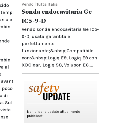
Vendo | Tutta Italia
acido
Sonda endocavitaria Ge
i tempi
IC5-9-D
ania e
ambini
Vendo sonda endocavitaria Ge IC5-
9-D, usata garantita e
cende
perfettamente
funzionante;&nbsp;Compatibile
con:&nbsp;Logiq E9, Logiq E9 con
ambini
XDClear, Logiq S8, Voluson E6,...
va al
o
davanti
a poco
a di
a. Sul
viste
enze