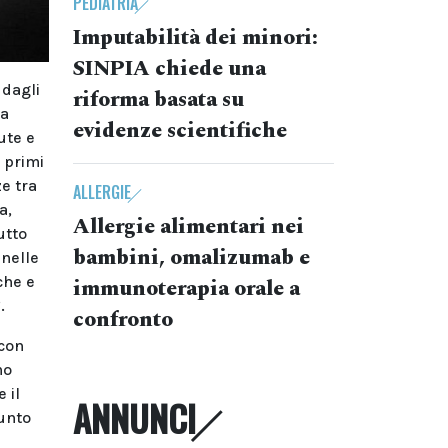
PEDIATRIA
Imputabilità dei minori:
SINPIA chiede una
 dagli
riforma basata su
ma
evidenze scientifiche
ute e
i primi
ze tra
ALLERGIE
a,
Allergie alimentari nei
utto
bambini, omalizumab e
 nelle
che e
immunoterapia orale a
.
confronto
 con
mo
 il
ANNUNCI
sunto