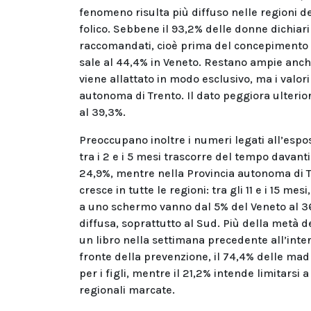
fenomeno risulta più diffuso nelle regioni del
folico. Sebbene il 93,2% delle donne dichiari
raccomandati, cioè prima del concepimento 
sale al 44,4% in Veneto. Restano ampie anche
viene allattato in modo esclusivo, ma i valor
autonoma di Trento. Il dato peggiora ulterio
al 39,3%.
Preoccupano inoltre i numeri legati all’espos
tra i 2 e i 5 mesi trascorre del tempo davanti
24,9%, mentre nella Provincia autonoma di T
cresce in tutte le regioni: tra gli 11 e i 15 
a uno schermo vanno dal 5% del Veneto al 36,
diffusa, soprattutto al Sud. Più della metà de
un libro nella settimana precedente all’intervi
fronte della prevenzione, il 74,4% delle madri
per i figli, mentre il 21,2% intende limitars
regionali marcate.