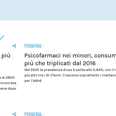
PEDIATRIA
 più
Psicofarmaci nei minori, consum
più che triplicati dal 2016
Nel 2025 la prevalenza d’uso è salita allo 0,64%, con il 
più alto tra i 12-17enni. Crescono soprattutto i trattam
e di 2800
per l’Adhd
ministrata
imana dopo
PEDIATRIA