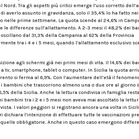
 Nord. Tra gli aspetti più critici emerge l’uso corretto dell’
 di averlo assunto in gravidanza, solo il 35,4% lo ha fatto ne
o nelle prime settimane. La quota scende al 24,6% in Camp
 le differenze sull’allattamento. A 2-3 mesi il 48,2% dei b
i oscillano dal 31,3% della Campania al 62% della Provincia
rmente tra i 4 e i 5 mesi, quando l’allattamento esclusivo s
izione agli schermi già nei primi mesi di vita. Il 14,6% dei b
 a tv, smartphone, tablet o computer. In Sicilia la quota arri
rento si ferma al 6,9%. Con l’aumentare dell’età il fenomen
mesi, i bambini che trascorrono almeno una o due ore al giorno 
5% della Sicilia. Anche la lettura condivisa in famiglia rest
i bambini tra i 2 e i 5 mesi non aveva mai ascoltato la lettur
sta. I valori peggiori si registrano ancora una volta in Sicili
 dichiara l’intenzione di effettuare tutte le vaccinazioni pre
i a quelle obbligatorie. Anche in questo caso emergono differ