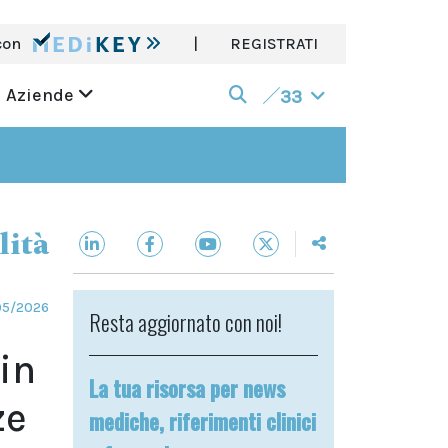
con
|
REGISTRATI
Aziende
33
lità
05/2026
Resta aggiornato con noi!
in
La tua risorsa per news
ze
mediche, riferimenti clinici