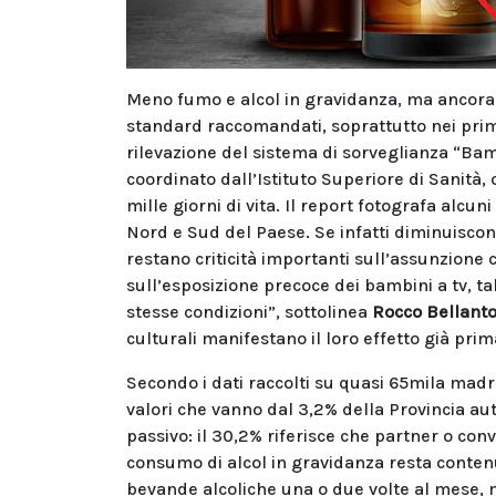
Meno fumo e alcol in gravidanza, ma ancora 
standard raccomandati, soprattutto nei primi
rilevazione del sistema di sorveglianza “Ba
coordinato dall’Istituto Superiore di Sanità, 
mille giorni di vita. Il report fotografa alcu
Nord e Sud del Paese. Se infatti diminuisco
restano criticità importanti sull’assunzione c
sull’esposizione precoce dei bambini a tv, t
stesse condizioni”, sottolinea
Rocco Bellant
culturali manifestano il loro effetto già prim
Secondo i dati raccolti su quasi 65mila madri
valori che vanno dal 3,2% della Provincia aut
passivo: il 30,2% riferisce che partner o co
consumo di alcol in gravidanza resta conten
bevande alcoliche una o due volte al mese, m