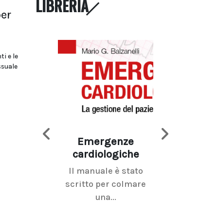
LIBRERIA
per
i e le
ssuale
Emergenze
Imaging d
cardiologiche
mammel
Il manuale è stato
La radiolo
scritto per colmare
senologica inc
una...
ramo dell'imagi