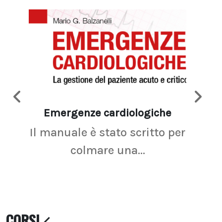
Emergenze cardiologiche
Ima
Il manuale è stato scritto per
La r
colmare una...
CORSI