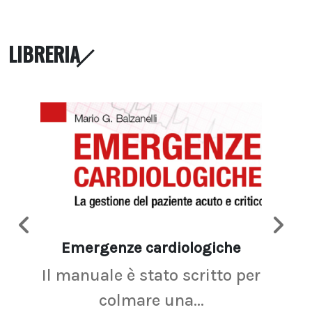
LIBRERIA
Emergenze cardiologiche
Ima
Il manuale è stato scritto per
La r
colmare una...