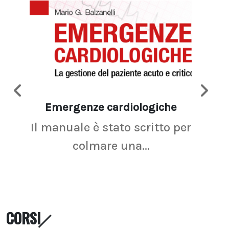
Emergenze cardiologiche
Ima
Il manuale è stato scritto per
La r
colmare una...
CORSI