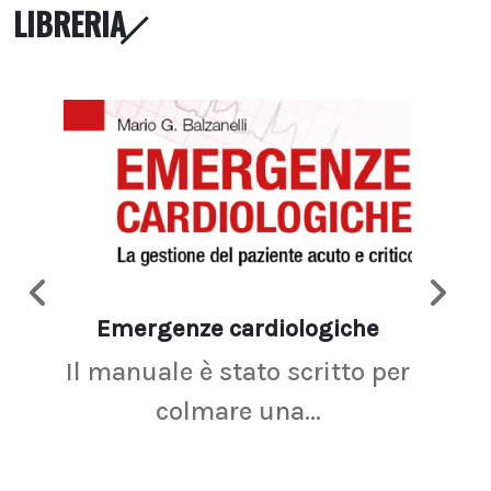
LIBRERIA
Emergenze cardiologiche
Ima
Il manuale è stato scritto per
La r
colmare una...