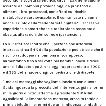
Secondo la società scientifica, circa il 25% delle calorie
assunte dai bambini proviene oggi da junk food e
alimenti ultra-processati, con effetti sul rischio
metabolico e cardiovascolare. Il comunicato richiama
anche il ruolo della “sedentarietà digitale”: l’eccessiva
esposizione a smartphone e tablet viene associata a
obesità, alterazioni del sonno e ipertensione.
La SIP riferisce inoltre che l’ipertensione arteriosa
interessa circa il 4% della popolazione pediatrica e che il
rischio raddoppia nei bambini in sovrappeso,
aumentando fino a sei volte nei bambini obesi. Cresce
anche il diabete tipo 2, che oggi rappresenta tra il 20%
e il 33% delle nuove diagnosi pediatriche di diabete.
“Uno dei messaggi che vogliamo lanciare con questa
Guida riguarda la precocità dell’intervento, già nei primi
mille giorni di vita”, afferma il presidente SIP
Rino
Agostiniani
. “Alimentazione materna, crescita fetale e
prime abitudini nei primi due anni influenzano infatti lo