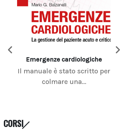
Emergenze cardiologiche
Ima
Il manuale è stato scritto per
La r
colmare una...
CORSI