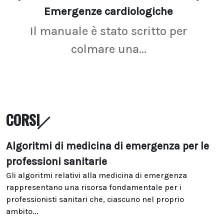
Emergenze cardiologiche
Ima
Il manuale è stato scritto per
La r
colmare una...
CORSI
Algoritmi di medicina di emergenza per le
professioni sanitarie
Gli algoritmi relativi alla medicina di emergenza
rappresentano una risorsa fondamentale per i
professionisti sanitari che, ciascuno nel proprio
ambito...