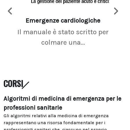
Emergenze cardiologiche
Ima
Il manuale è stato scritto per
La r
colmare una...
CORSI
Algoritmi di medicina di emergenza per le
professioni sanitarie
Gli algoritmi relativi alla medicina di emergenza
rappresentano una risorsa fondamentale per i
professionisti sanitari che, ciascuno nel proprio