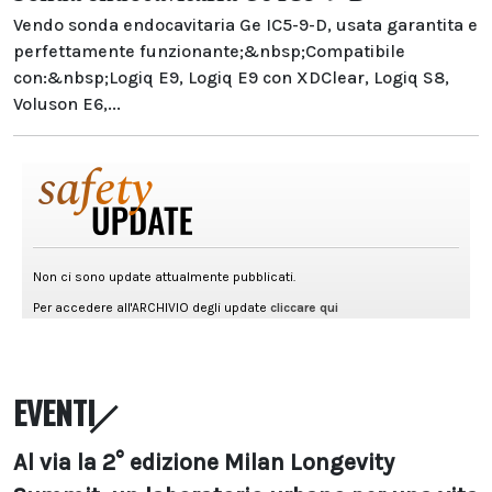
Vendo sonda endocavitaria Ge IC5-9-D, usata garantita e
perfettamente funzionante;&nbsp;Compatibile
con:&nbsp;Logiq E9, Logiq E9 con XDClear, Logiq S8,
Voluson E6,...
EVENTI
Al via la 2° edizione Milan Longevity