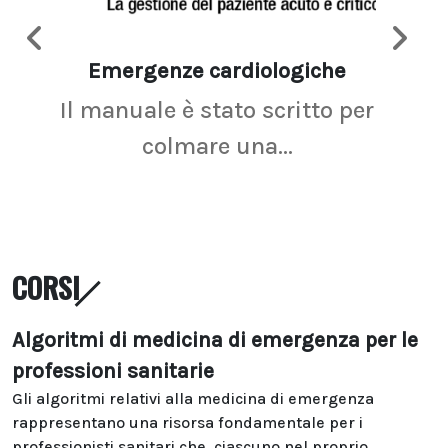
Emergenze cardiologiche
Ima
Il manuale è stato scritto per
La r
colmare una...
CORSI
Algoritmi di medicina di emergenza per le
professioni sanitarie
Gli algoritmi relativi alla medicina di emergenza
rappresentano una risorsa fondamentale per i
professionisti sanitari che, ciascuno nel proprio