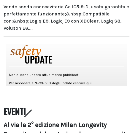
Vendo sonda endocavitaria Ge IC5-9-D, usata garantita e
perfettamente funzionante;&nbsp;Compatibile
con:&nbsp;Logiq E9, Logiq E9 con XDClear, Logiq S8,
Voluson E6,...
EVENTI
Al via la 2° edizione Milan Longevity