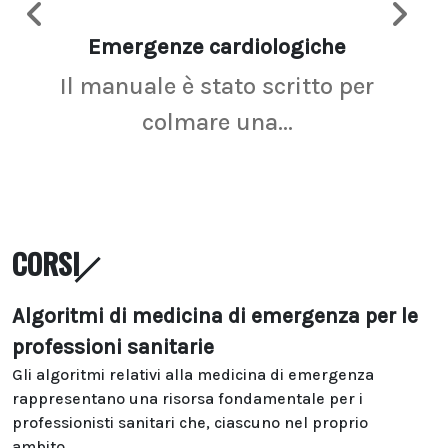
Emergenze cardiologiche
Ima
Il manuale è stato scritto per
La r
colmare una...
CORSI
Algoritmi di medicina di emergenza per le
professioni sanitarie
Gli algoritmi relativi alla medicina di emergenza
rappresentano una risorsa fondamentale per i
professionisti sanitari che, ciascuno nel proprio
ambito...