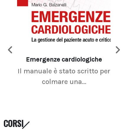
Emergenze cardiologiche
Ima
Il manuale è stato scritto per
La r
colmare una...
CORSI