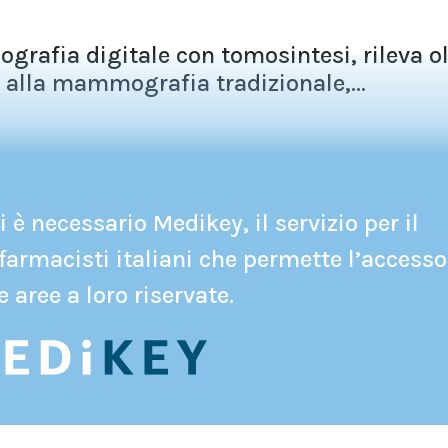
fia digitale con tomosintesi, rileva ol
o alla mammografia tradizionale,...
 è necessario Medikey, il servizio per il
farmacisti italiani che permette l’accesso
e aree a loro riservate.