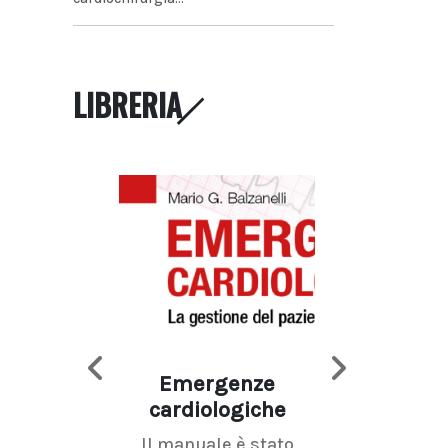
LIBRERIA
Emergenze
Imaging d
cardiologiche
mammel
Il manuale è stato
La radiolo