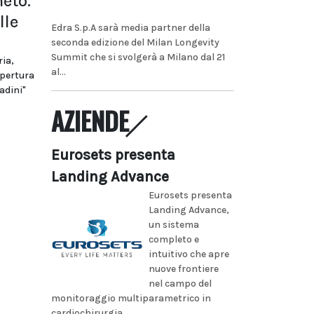
eto.
lle
Edra S.p.A sarà media partner della
seconda edizione del Milan Longevity
Summit che si svolgerà a Milano dal 21
ria,
al...
apertura
adini"
AZIENDE
Eurosets presenta
Landing Advance
Eurosets presenta
Landing Advance,
un sistema
completo e
intuitivo che apre
nuove frontiere
nel campo del
monitoraggio multiparametrico in
cardiochirurgia...