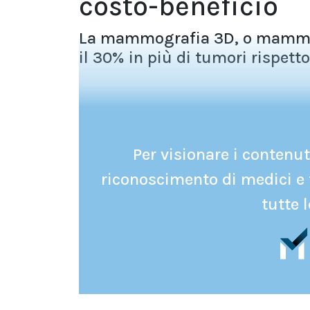
costo-beneficio
La mammografia 3D, o mammogra
il 30% in più di tumori rispett
Per visionare i contenuti
riconoscimento di medici e 
tutte l