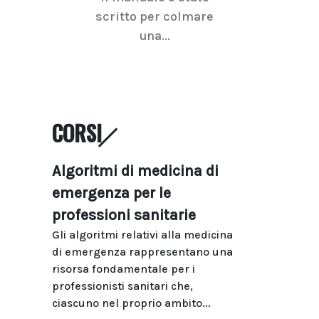
scritto per colmare
senologica inc
una...
ramo dell'imagi
CORSI
Algoritmi di medicina di
emergenza per le
professioni sanitarie
Gli algoritmi relativi alla medicina
di emergenza rappresentano una
risorsa fondamentale per i
professionisti sanitari che,
ciascuno nel proprio ambito...