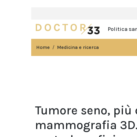
Politica sa
Home
Medicina e ricerca
Tumore seno, più 
mammografia 3D. D