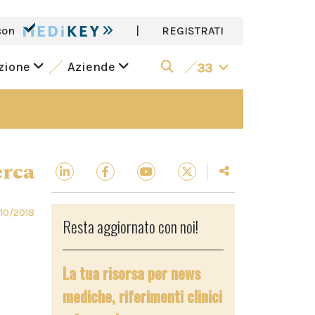
con
|
REGISTRATI
azione
Aziende
33
erca
10/2018
Resta aggiornato con noi!
La tua risorsa per news
mediche, riferimenti clinici