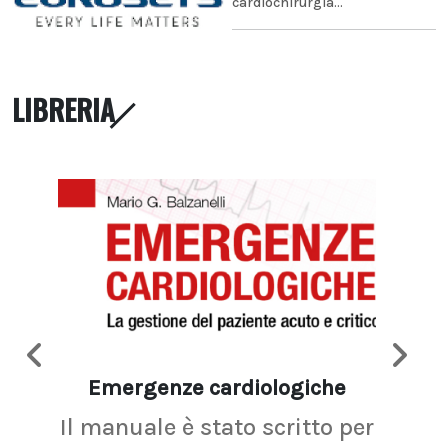
cardiochirurgia...
LIBRERIA
Emergenze cardiologiche
Ima
Il manuale è stato scritto per
La r