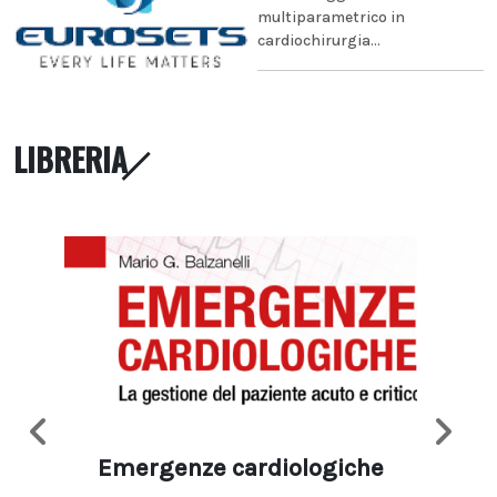
multiparametrico in
cardiochirurgia...
LIBRERIA
Emergenze cardiologiche
Ima