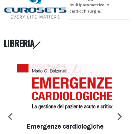
multiparametrico in
cardiochirurgia...
LIBRERIA
Emergenze cardiologiche
Ima