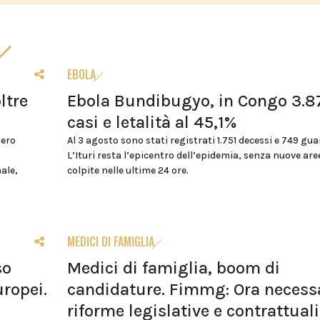
EBOLA
ltre
Ebola Bundibugyo, in Congo 3.8
casi e letalità al 45,1%
mero
Al 3 agosto sono stati registrati 1.751 decessi e 749 gua
L’Ituri resta l’epicentro dell’epidemia, senza nuove are
nale,
colpite nelle ultime 24 ore.
MEDICI DI FAMIGLIA
so
Medici di famiglia, boom di
uropei.
candidature. Fimmg: Ora necess
riforme legislative e contrattuali