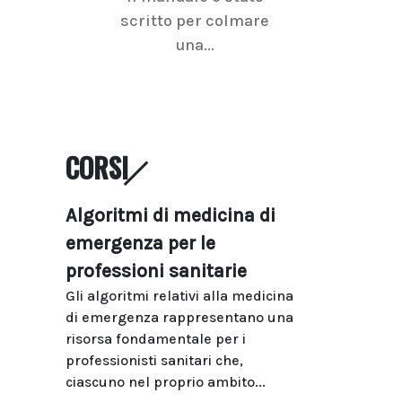
scritto per colmare
senologica inc
una...
ramo dell'imagi
CORSI
Algoritmi di medicina di
emergenza per le
professioni sanitarie
Gli algoritmi relativi alla medicina
di emergenza rappresentano una
risorsa fondamentale per i
professionisti sanitari che,
ciascuno nel proprio ambito...