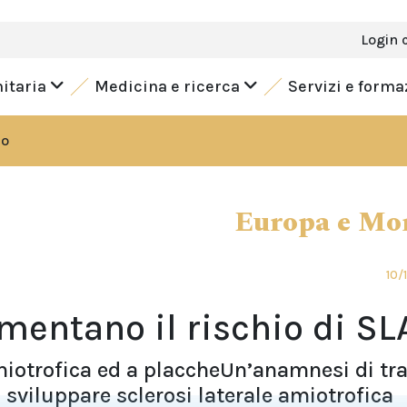
Login 
nitaria
Medicina e ricerca
Servizi e form
do
Europa e Mo
10/
mentano il rischio di SL
amiotrofica ed a placcheUn’anamnesi di t
i sviluppare sclerosi laterale amiotrofica