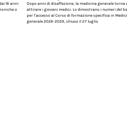
dai 16 anni
Dopo anni di disaffezione, la medicina generale torna 
troniche o
attirare i giovani medici. Lo dimostrano i numeri del 
per l'accesso al Corso di formazione specifica in Medic
generale 2026-2029, chiuso il 27 luglio