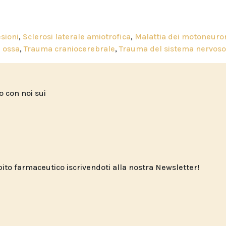
esioni
,
Sclerosi laterale amiotrofica
,
Malattia dei motoneuro
e ossa
,
Trauma craniocerebrale
,
Trauma del sistema nervoso
to con noi sui
o farmaceutico iscrivendoti alla nostra Newsletter!