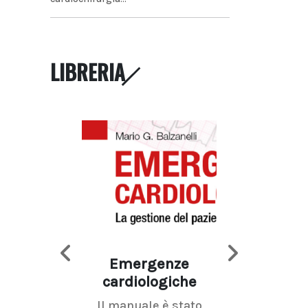
LIBRERIA
Emergenze
Imaging d
cardiologiche
mammel
Il manuale è stato
La radiolo