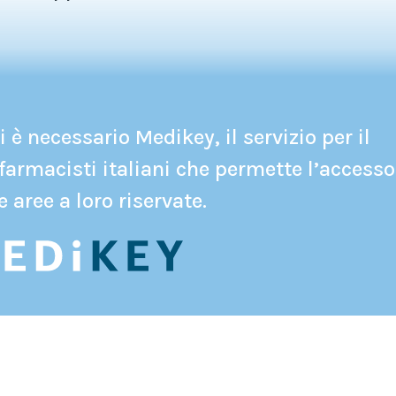
 è necessario Medikey, il servizio per il
farmacisti italiani che permette l’accesso
e aree a loro riservate.