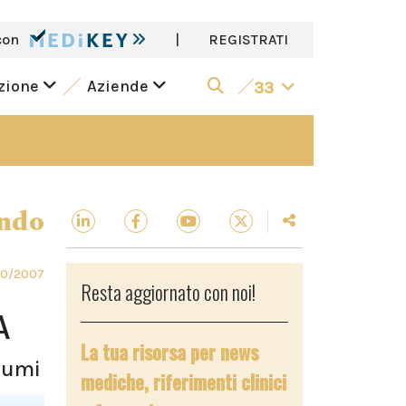
con
|
REGISTRATI
azione
Aziende
33
ndo
10/2007
Resta aggiornato con noi!
A
La tua risorsa per news
raumi
mediche, riferimenti clinici