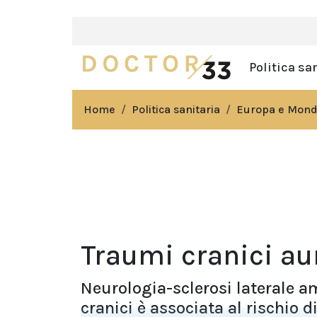
Politica sa
Home
Politica sanitaria
Europa e Mon
Traumi cranici au
Neurologia-sclerosi laterale 
cranici è associata al rischio d