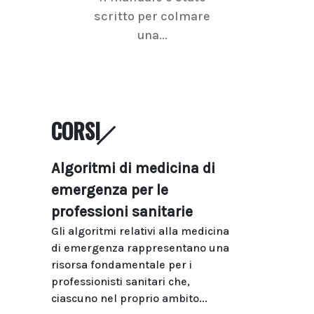
scritto per colmare
senologica inc
una...
ramo dell'imagi
CORSI
Algoritmi di medicina di
emergenza per le
professioni sanitarie
Gli algoritmi relativi alla medicina
di emergenza rappresentano una
risorsa fondamentale per i
professionisti sanitari che,
ciascuno nel proprio ambito...