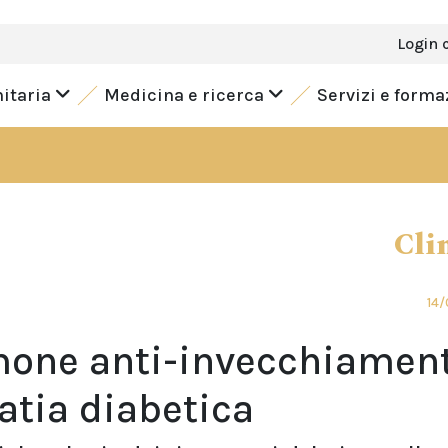
Login 
nitaria
Medicina e ricerca
Servizi e form
Cli
14/
ormone anti-invecchiamen
atia diabetica