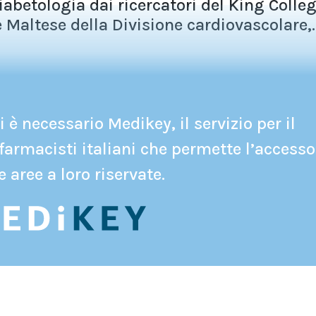
abetologia dai ricercatori del King Colleg
Maltese della Divisione cardiovascolare,..
 è necessario Medikey, il servizio per il
farmacisti italiani che permette l’accesso
e aree a loro riservate.