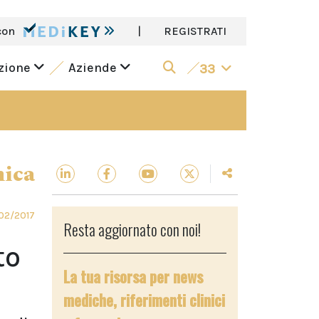
con
|
REGISTRATI
azione
Aziende
33
nica
02/2017
Resta aggiornato con noi!
to
La tua risorsa per news
mediche, riferimenti clinici