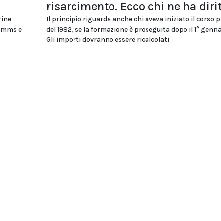
risarcimento. Ecco chi ne ha diri
rine
Il principio riguarda anche chi aveva iniziato il corso 
ommms e
del 1982, se la formazione è proseguita dopo il 1° genna
Gli importi dovranno essere ricalcolati