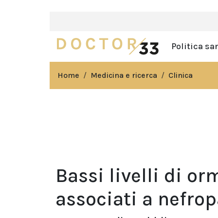
Politica sa
Home
Medicina e ricerca
Clinica
Bassi livelli di 
associati a nefrop