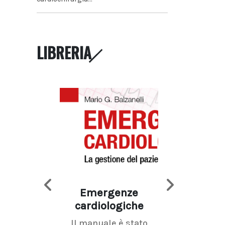
LIBRERIA
Emergenze
Imaging d
cardiologiche
mammel
Il manuale è stato
La radiolo