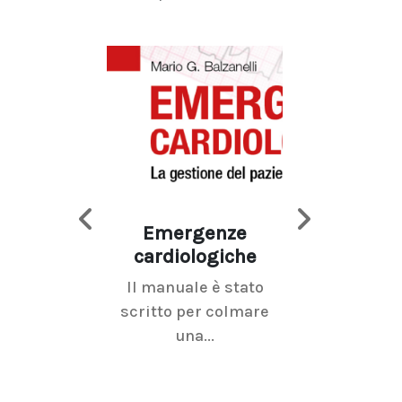
Emergenze
Imaging d
cardiologiche
mammel
Il manuale è stato
La radiolo
scritto per colmare
senologica inc
una...
ramo dell'imagi