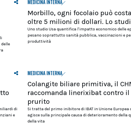
MEDICINA INTERNA
Morbillo, ogni focolaio può cost
oltre 5 milioni di dollari. Lo stud
Uno studio Usa quantifica l'impatto economico delle e
pesano soprattutto sanità pubblica, vaccinazioni e per
li
produttività
 delle
ra
MEDICINA INTERNA
Colangite biliare primitiva, il C
tto
raccomanda linerixibat contro il
prurito
iliardi di
Si tratta del primo inibitore di IBAT in Unione Europea 
nziani e
agisce sulla principale causa di deterioramento della q
della vita