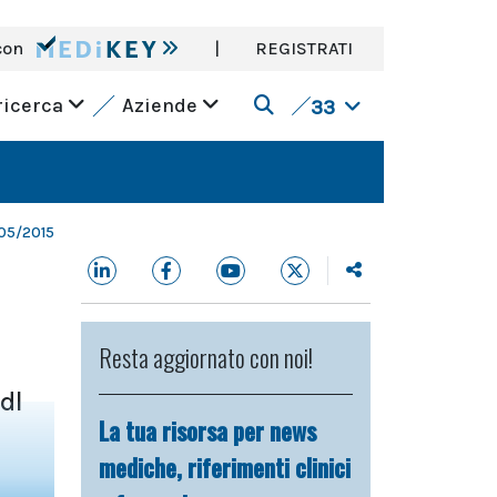
con
|
REGISTRATI
ricerca
Aziende
33
/05/2015
Resta aggiornato con noi!
dl
La tua risorsa per news
mediche, riferimenti clinici