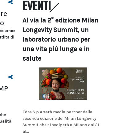
EVENTI
are
Al via la 2° edizione Milan
io
Longevity Summit, un
pidemie:
dita di
laboratorio urbano per
una vita più lunga e in
salute
HMP
Edra S.p.A sarà media partner della
che
seconda edizione del Milan Longevity
ualità
Summit che si svolgerà a Milano dal 21
al...