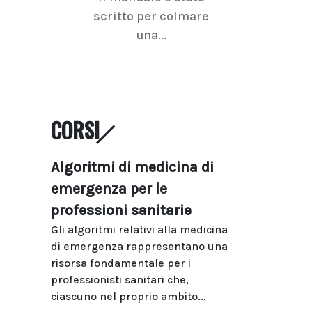
scritto per colmare
senologica inc
una...
ramo dell'imagi
CORSI
Algoritmi di medicina di
emergenza per le
professioni sanitarie
Gli algoritmi relativi alla medicina
di emergenza rappresentano una
risorsa fondamentale per i
professionisti sanitari che,
ciascuno nel proprio ambito...