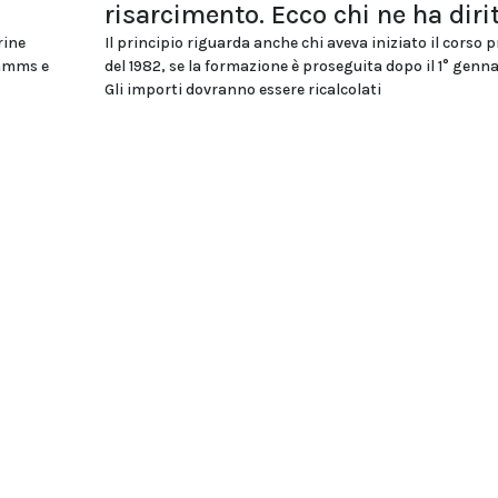
risarcimento. Ecco chi ne ha diri
rine
Il principio riguarda anche chi aveva iniziato il corso 
ommms e
del 1982, se la formazione è proseguita dopo il 1° genna
Gli importi dovranno essere ricalcolati