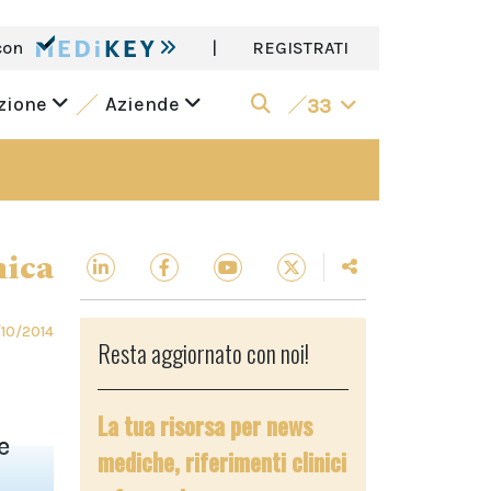
con
|
REGISTRATI
azione
Aziende
33
nica
10/2014
Resta aggiornato con noi!
La tua risorsa per news
e
mediche, riferimenti clinici