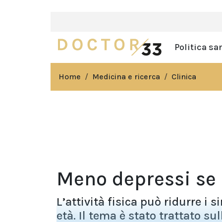
Politica sa
Home
Medicina e ricerca
Clinica
Meno depressi se p
L’attività fisica può ridurre i 
età. Il tema è stato trattato sul