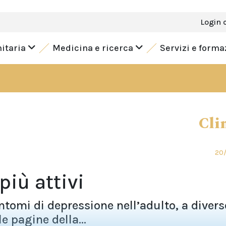
Login 
nitaria
Medicina e ricerca
Servizi e form
Cli
20/
iù attivi
sintomi di depressione nell’adulto, a divers
le pagine della...