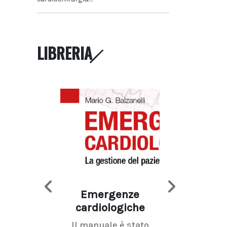
LIBRERIA
Emergenze
Imaging d
cardiologiche
mammel
Il manuale è stato
La radiolo