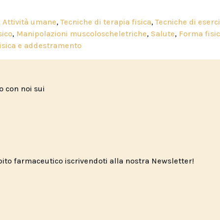
,
Attività umane
,
Tecniche di terapia fisica
,
Tecniche di eserci
sico
,
Manipolazioni muscoloscheletriche
,
Salute
,
Forma fisi
isica e addestramento
to con noi sui
o farmaceutico iscrivendoti alla nostra Newsletter!