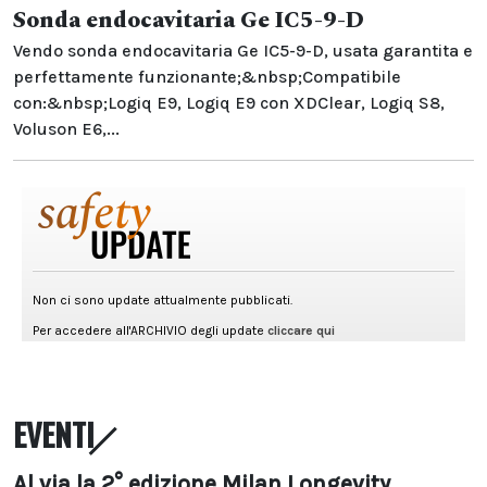
Sonda endocavitaria Ge IC5-9-D
Vendo sonda endocavitaria Ge IC5-9-D, usata garantita e
perfettamente funzionante;&nbsp;Compatibile
con:&nbsp;Logiq E9, Logiq E9 con XDClear, Logiq S8,
Voluson E6,...
EVENTI
Al via la 2° edizione Milan Longevity