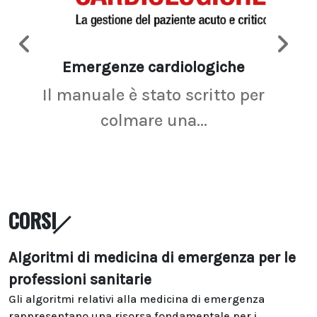
Emergenze cardiologiche
Ima
Il manuale è stato scritto per
La r
colmare una...
CORSI
Algoritmi di medicina di emergenza per le
professioni sanitarie
Gli algoritmi relativi alla medicina di emergenza
rappresentano una risorsa fondamentale per i