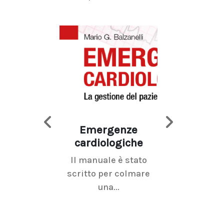
Emergenze
Imaging d
cardiologiche
mammel
Il manuale è stato
La radiolo
scritto per colmare
senologica inc
una...
ramo dell'imagi