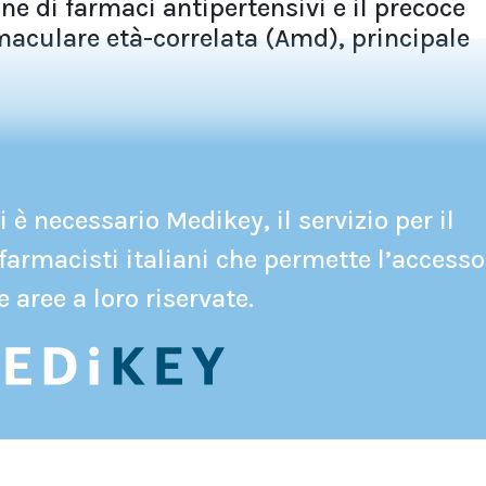
one di farmaci antipertensivi e il precoce
aculare età-correlata (Amd), principale
 è necessario Medikey, il servizio per il
farmacisti italiani che permette l’accesso
e aree a loro riservate.