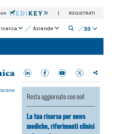
con
|
REGISTRATI
ricerca
Aziende
33
nica
06/2014
Resta aggiornato con noi!
La tua risorsa per news
mediche, riferimenti clinici