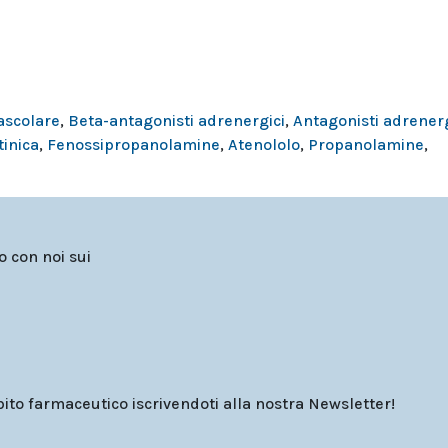
ascolare
,
Beta-antagonisti adrenergici
,
Antagonisti adrenerg
inica
,
Fenossipropanolamine
,
Atenololo
,
Propanolamine
,
to con noi sui
o farmaceutico iscrivendoti alla nostra Newsletter!