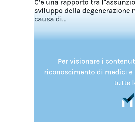
C’è una rapporto tra l''assunzi
sviluppo della degenerazione m
causa di...
Per visionare i contenuti
riconoscimento di medici e 
tutte l