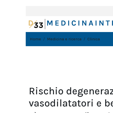
Home
Medicina e ricerca
Clinica
Rischio degenera
vasodilatatori e b