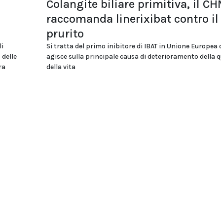
Colangite biliare primitiva, il C
raccomanda linerixibat contro il
prurito
li
Si tratta del primo inibitore di IBAT in Unione Europea 
 delle
agisce sulla principale causa di deterioramento della q
ra
della vita