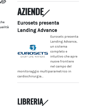
HMP
AZIENDE
Eurosets presenta
che
ualità
Landing Advance
Eurosets presenta
Landing Advance,
un sistema
completo e
intuitivo che apre
nuove frontiere
nel campo del
monitoraggio multiparametrico in
cardiochirurgia...
LIBRERIA