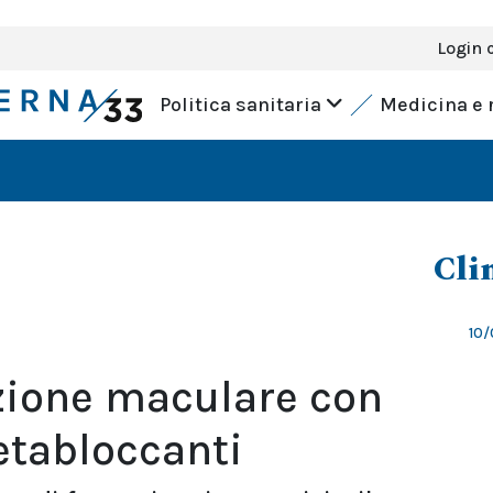
Login 
Politica sanitaria
Medicina e 
Cli
10/
zione maculare con
etabloccanti