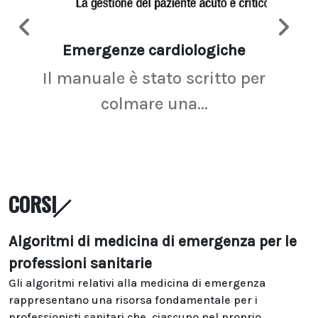
Emergenze cardiologiche
Ima
Il manuale è stato scritto per
La r
colmare una...
CORSI
Algoritmi di medicina di emergenza per le
professioni sanitarie
Gli algoritmi relativi alla medicina di emergenza
rappresentano una risorsa fondamentale per i
professionisti sanitari che, ciascuno nel proprio