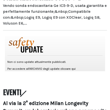
Vendo sonda endocavitaria Ge IC5-9-D, usata garantita e
perfettamente funzionante;&nbsp;Compatibile
con:&nbsp;Logiq E9, Logiq E9 con XDClear, Logiq S8,
Voluson E6,...
EVENTI
Al via la 2° edizione Milan Longevity