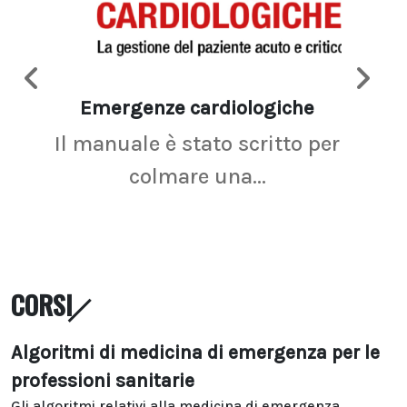
Emergenze cardiologiche
Ima
Il manuale è stato scritto per
La r
colmare una...
CORSI
Algoritmi di medicina di emergenza per le
professioni sanitarie
Gli algoritmi relativi alla medicina di emergenza