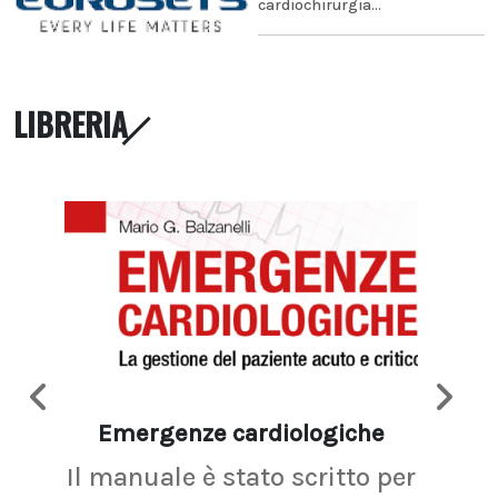
cardiochirurgia...
LIBRERIA
Emergenze cardiologiche
Ima
Il manuale è stato scritto per
La r