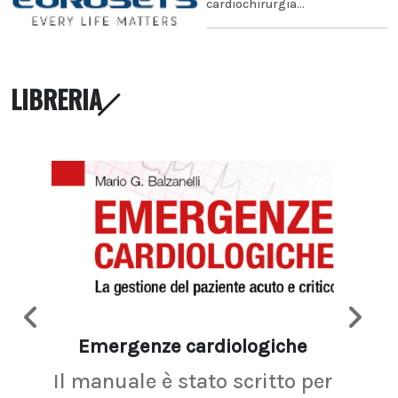
cardiochirurgia...
LIBRERIA
Emergenze cardiologiche
Ima
Il manuale è stato scritto per
La r