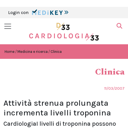
Login con
Home
Medicina e ricerca
Clinica
Clinica
11/03/2007
Attività strenua prolungata
incrementa livelli troponina
CardiologiaI livelli di troponina possono