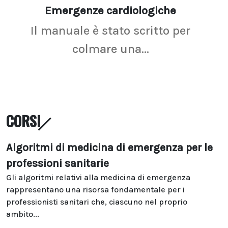
Emergenze cardiologiche
Ima
Il manuale è stato scritto per
La r
colmare una...
CORSI
Algoritmi di medicina di emergenza per le
professioni sanitarie
Gli algoritmi relativi alla medicina di emergenza
rappresentano una risorsa fondamentale per i
professionisti sanitari che, ciascuno nel proprio
ambito...