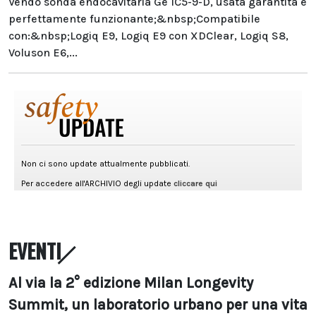
Vendo sonda endocavitaria Ge IC5-9-D, usata garantita e
perfettamente funzionante;&nbsp;Compatibile
con:&nbsp;Logiq E9, Logiq E9 con XDClear, Logiq S8,
Voluson E6,...
EVENTI
Al via la 2° edizione Milan Longevity
Summit, un laboratorio urbano per una vita