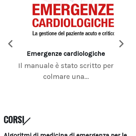
Emergenze cardiologiche
Ima
Il manuale è stato scritto per
La r
colmare una...
CORSI
Algoritmi di medicina di emergenza per le