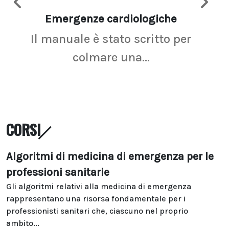
Emergenze cardiologiche
Ima
Il manuale è stato scritto per
La r
colmare una...
CORSI
Algoritmi di medicina di emergenza per le
professioni sanitarie
Gli algoritmi relativi alla medicina di emergenza
rappresentano una risorsa fondamentale per i
professionisti sanitari che, ciascuno nel proprio
ambito...