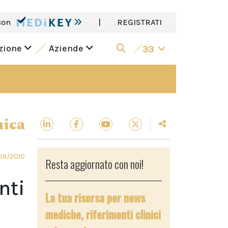
con
|
REGISTRATI
azione
Aziende
33
nica
09/2010
Resta aggiornato con noi!
nti
La tua risorsa per news
mediche, riferimenti clinici