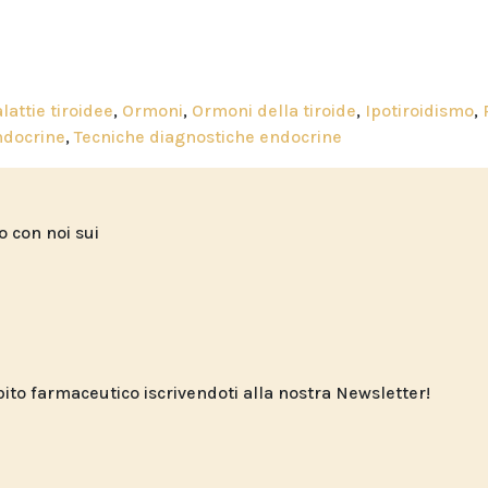
lattie tiroidee
,
Ormoni
,
Ormoni della tiroide
,
Ipotiroidismo
,
ndocrine
,
Tecniche diagnostiche endocrine
to con noi sui
o farmaceutico iscrivendoti alla nostra Newsletter!