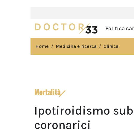
Politica sa
Home
Medicina e ricerca
Clinica
Mortalità
Ipotiroidismo subc
coronarici