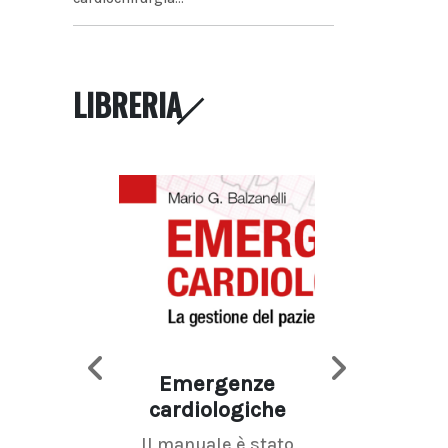
LIBRERIA
Emergenze
Imaging d
cardiologiche
mammel
Il manuale è stato
La radiolo