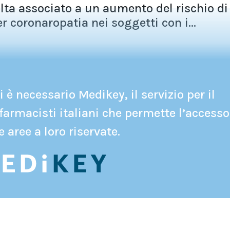
ulta associato a un aumento del rischio di
r coronaropatia nei soggetti con i...
 è necessario Medikey, il servizio per il
farmacisti italiani che permette l’accesso
e aree a loro riservate.