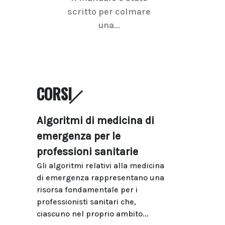
scritto per colmare
senologica inc
una...
ramo dell'imagi
CORSI
Algoritmi di medicina di
emergenza per le
professioni sanitarie
Gli algoritmi relativi alla medicina
di emergenza rappresentano una
risorsa fondamentale per i
professionisti sanitari che,
ciascuno nel proprio ambito...