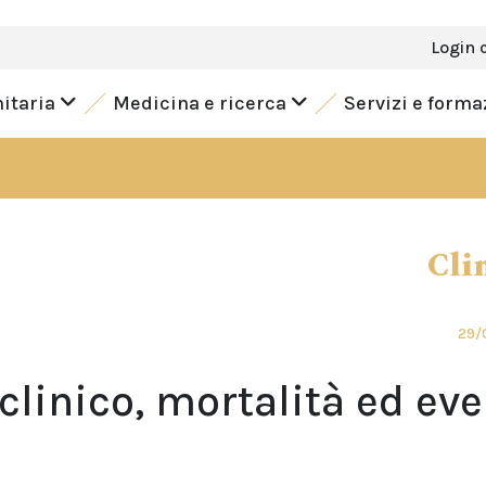
Login 
nitaria
Medicina e ricerca
Servizi e form
Cli
29/
linico, mortalità ed eve