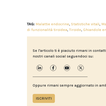
TAG:
Malattie endocrine
,
Statistiche vitali
,
Ma
di funzionalità tiroidea
,
Tiroide
,
Ghiandole e
Se l'articolo ti è piaciuto rimani in contat
nostri canali social seguendoci su:
Oppure rimani sempre aggiornato in ambit
ISCRIVITI