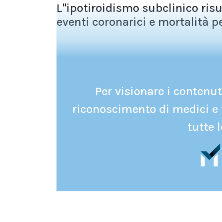
L''ipotiroidismo subclinico ris
eventi coronarici e mortalità pe
Per visionare i contenuti
riconoscimento di medici e 
tutte l