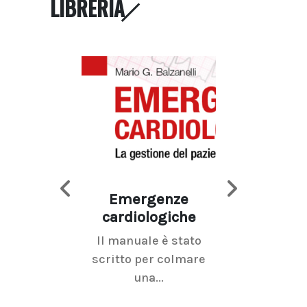
LIBRERIA
Emergenze
Imaging d
cardiologiche
mammel
Il manuale è stato
La radiolo
scritto per colmare
senologica inc
una...
ramo dell'imagi