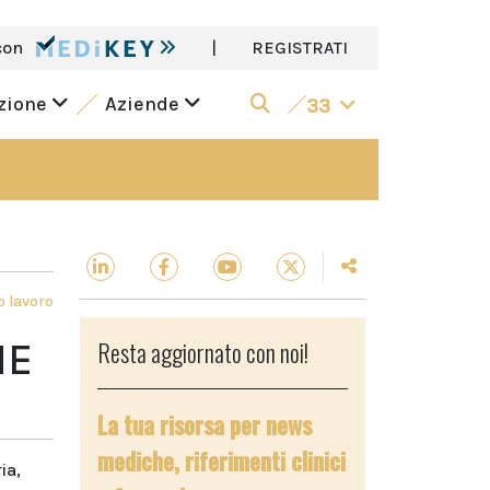
con
|
REGISTRATI
azione
Aziende
33
o lavoro
NE
Resta aggiornato con noi!
La tua risorsa per news
mediche, riferimenti clinici
ia,