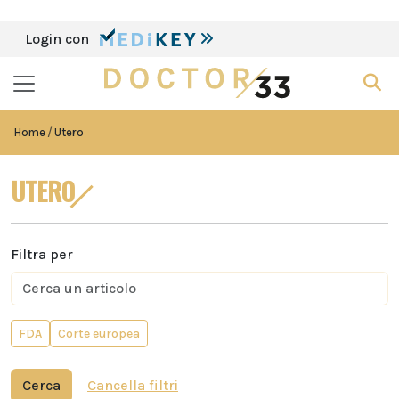
Login con
Home
Utero
UTERO
Filtra per
FDA
Corte europea
Cerca
Cancella filtri